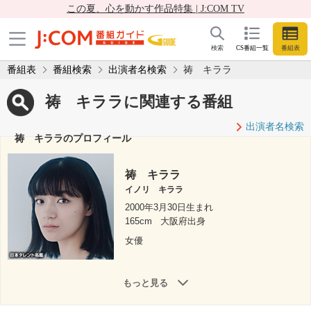
この夏、心を動かす作品特集 | J:COM TV
検索
CS番組一覧
番組表
番組表
番組検索
出演者名検索
祷 キララ
祷 キララに関連する番組
出演者名検索
祷 キララのプロフィール
祷 キララ
イノリ キララ
2000年3月30日生まれ
165cm
大阪府出身
女優
もっと見る