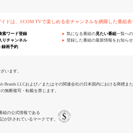
組ガイドは、J:COM TVで楽しめる全チャンネルを網羅した番組
検索ワード登録
気になる番組の
見たい番組
一覧への
入りチャンネル
登録した番組の最新情報をお知らせ
ト録画予約
ございます。
iVo Brands LLCおよび／またはその関連会社の日本国内における商標
材の無断複写・転載を禁じます。
、テレビ番組の公式情報である
スにのみ表記が許されているマークです。