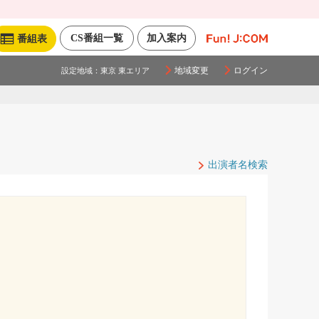
CS番組一覧
加入案内
番組表
地域変更
ログイン
設定地域：
東京 東エリア
出演者名検索