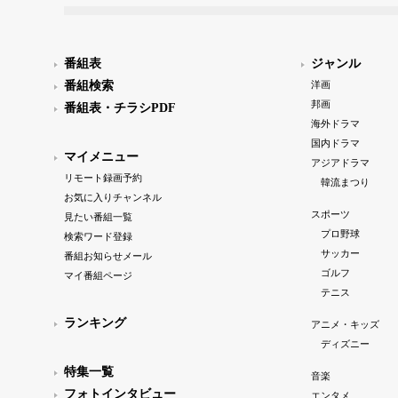
番組表
ジャンル
番組検索
洋画
邦画
番組表・チラシPDF
海外ドラマ
国内ドラマ
マイメニュー
アジアドラマ
リモート録画予約
韓流まつり
お気に入りチャンネル
スポーツ
見たい番組一覧
プロ野球
検索ワード登録
サッカー
番組お知らせメール
ゴルフ
マイ番組ページ
テニス
ランキング
アニメ・キッズ
ディズニー
特集一覧
音楽
フォトインタビュー
エンタメ