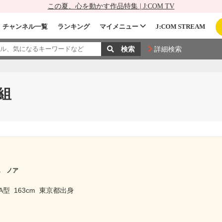
この夏、心を動かす作品特集 | J:COM TV
チャンネル一覧
ランキング
マイメニュー
J:COM STREAM
詳細検索
組
エ ノア
A型
163cm
東京都出身