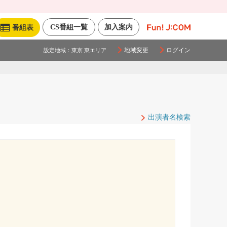
CS番組一覧
加入案内
番組表
地域変更
ログイン
設定地域：
東京 東エリア
出演者名検索