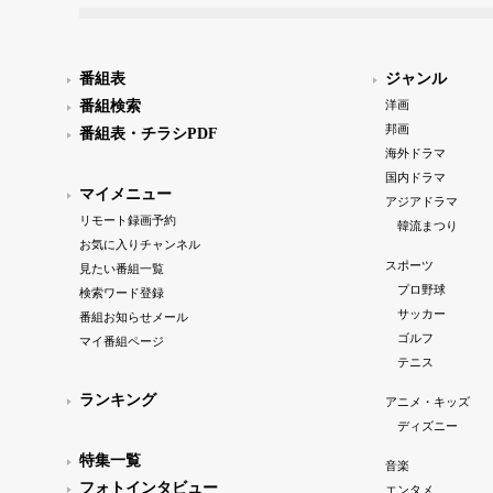
番組表
ジャンル
番組検索
洋画
邦画
番組表・チラシPDF
海外ドラマ
国内ドラマ
マイメニュー
アジアドラマ
リモート録画予約
韓流まつり
お気に入りチャンネル
スポーツ
見たい番組一覧
プロ野球
検索ワード登録
サッカー
番組お知らせメール
ゴルフ
マイ番組ページ
テニス
ランキング
アニメ・キッズ
ディズニー
特集一覧
音楽
フォトインタビュー
エンタメ