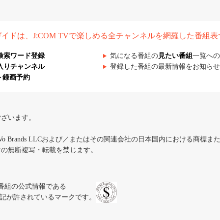
組ガイドは、J:COM TVで楽しめる全チャンネルを網羅した番組
検索ワード登録
気になる番組の
見たい番組
一覧への
入りチャンネル
登録した番組の最新情報をお知らせ
ト録画予約
ございます。
iVo Brands LLCおよび／またはその関連会社の日本国内における商標
材の無断複写・転載を禁じます。
、テレビ番組の公式情報である
スにのみ表記が許されているマークです。