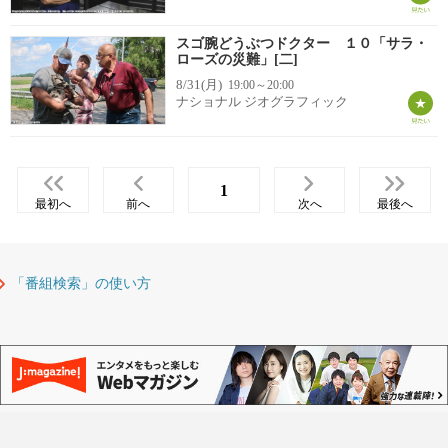
スゴ腕どうぶつドクター １０「サラ・
ローズの災難」[二]
8/31(月)
19:00～20:00
ナショナル ジオグラフィック
1
最初へ
前へ
次へ
最後へ
「番組検索」の使い方