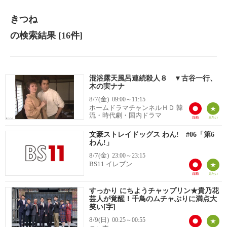
きつね
の検索結果
[16件]
混浴露天風呂連続殺人８ ▼古谷一行、
木の実ナナ
8/7(金)
09:00～11:15
ホームドラマチャンネルＨＤ 韓
流・時代劇・国内ドラマ
文豪ストレイドッグス わん! #06「第6
わん!」
8/7(金)
23:00～23:15
BS11 イレブン
すっかり にちようチャップリン★貴乃花
芸人が覚醒！千鳥のムチャぶりに満点大
笑い[字]
8/9(日)
00:25～00:55