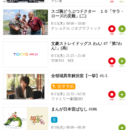
テレ東
スゴ腕どうぶつドクター １０「サラ・
ローズの災難」[二]
8/13(木)
09:00～10:00
ナショナル ジオグラフィック
文豪ストレイドッグス わん! #7「第7わ
ん!」[再]
8/13(木)
21:25～21:40
TOKYO MX
全領域異常解決室【一挙】#1-5
8/13(木)
22:35～02:50
ファミリー劇場HD
まんが日本昔ばなし #106
見
8/18(火)
08:00～08:30