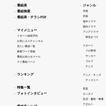
番組表
ジャンル
番組検索
洋画
邦画
番組表・チラシPDF
海外ドラマ
国内ドラマ
マイメニュー
アジアドラマ
リモート録画予約
韓流まつり
お気に入りチャンネル
スポーツ
見たい番組一覧
プロ野球
検索ワード登録
サッカー
番組お知らせメール
ゴルフ
マイ番組ページ
テニス
ランキング
アニメ・キッズ
ディズニー
特集一覧
音楽
フォトインタビュー
エンタメ
生活・趣味・教養
アダルト