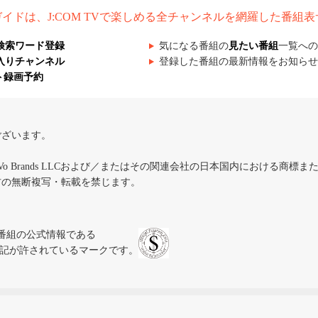
組ガイドは、J:COM TVで楽しめる全チャンネルを網羅した番組
検索ワード登録
気になる番組の
見たい番組
一覧への
入りチャンネル
登録した番組の最新情報をお知らせ
ト録画予約
ございます。
iVo Brands LLCおよび／またはその関連会社の日本国内における商標
材の無断複写・転載を禁じます。
、テレビ番組の公式情報である
スにのみ表記が許されているマークです。