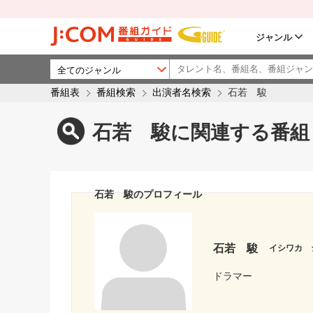
ジャンル
番組表
番組検索
出演者名検索
石若 駿
石若 駿に関連する番組
石若 駿のプロフィール
石若 駿
イシワカ 
ドラマー