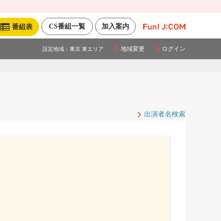
CS番組一覧
加入案内
番組表
地域変更
ログイン
設定地域：
東京 東エリア
出演者名検索