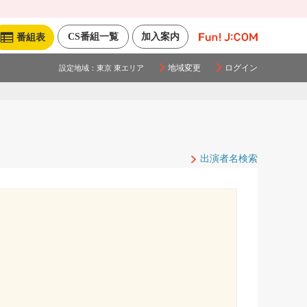
CS番組一覧
加入案内
番組表
地域変更
ログイン
設定地域：
東京 東エリア
出演者名検索