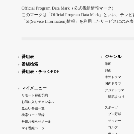
Official Program Data Mark（公式番組情報マーク）
このマークは「Official Program Data Mark」といい
「SI(Service Information)情報」を利用したサービ
番組表
ジャンル
番組検索
洋画
邦画
番組表・チラシPDF
海外ドラマ
国内ドラマ
マイメニュー
アジアドラマ
リモート録画予約
韓流まつり
お気に入りチャンネル
スポーツ
見たい番組一覧
プロ野球
検索ワード登録
サッカー
番組お知らせメール
ゴルフ
マイ番組ページ
テニス