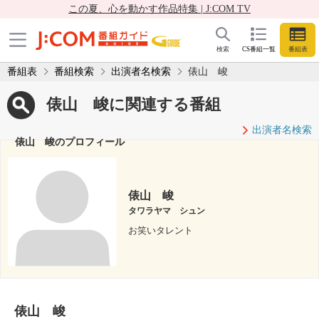
この夏、心を動かす作品特集 | J:COM TV
検索
CS番組一覧
番組表
番組表
番組検索
出演者名検索
俵山 峻
俵山 峻に関連する番組
出演者名検索
俵山 峻のプロフィール
俵山 峻
タワラヤマ シュン
お笑いタレント
俵山 峻