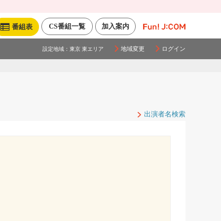
CS番組一覧
加入案内
番組表
地域変更
ログイン
設定地域：
東京 東エリア
出演者名検索