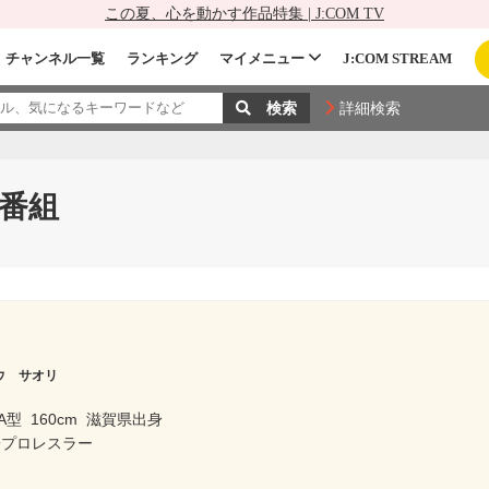
この夏、心を動かす作品特集 | J:COM TV
チャンネル一覧
ランキング
マイメニュー
J:COM STREAM
詳細検索
番組
ウ サオリ
A型
160cm
滋賀県出身
子プロレスラー