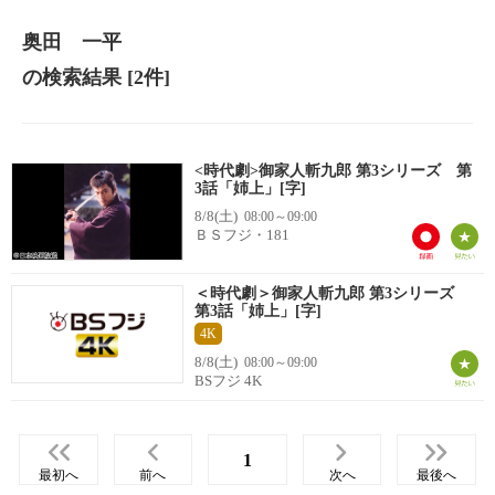
奥田 一平
の検索結果
[2件]
<時代劇>御家人斬九郎 第3シリーズ 第
3話「姉上」[字]
8/8(土)
08:00～09:00
ＢＳフジ・181
＜時代劇＞御家人斬九郎 第3シリーズ
第3話「姉上」[字]
4K
8/8(土)
08:00～09:00
BSフジ 4K
1
最初へ
前へ
次へ
最後へ