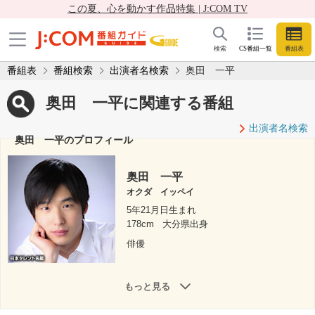
この夏、心を動かす作品特集 | J:COM TV
検索
CS番組一覧
番組表
番組表
番組検索
出演者名検索
奥田 一平
奥田 一平に関連する番組
出演者名検索
奥田 一平のプロフィール
奥田 一平
オクダ イッペイ
5年21月日生まれ
178cm
大分県出身
俳優
もっと見る