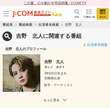
この夏、心を動かす作品特集 | J:COM TV
検索
CS番組一覧
番組表
番組表
番組検索
出演者名検索
吉野 北人
吉野 北人に関連する番組
出演者名検索
吉野 北人のプロフィール
吉野 北人
ヨシノ ホクト
3年6月日生まれ
宮崎県出身
歌手・アーティスト
もっと見る