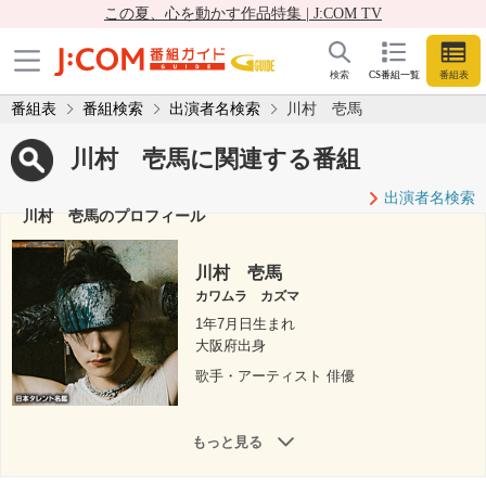
この夏、心を動かす作品特集 | J:COM TV
検索
CS番組一覧
番組表
番組表
番組検索
出演者名検索
川村 壱馬
川村 壱馬に関連する番組
出演者名検索
川村 壱馬のプロフィール
川村 壱馬
カワムラ カズマ
1年7月日生まれ
大阪府出身
歌手・アーティスト 俳優
もっと見る