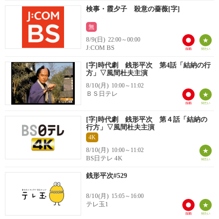
検事・霞夕子 殺意の薔薇[字]
無
8/9(日)
22:00～00:00
J:COM BS
[字]時代劇 銭形平次 第4話「結納の行
方」▽風間杜夫主演
8/10(月)
10:00～11:02
ＢＳ日テレ
[字]時代劇 銭形平次 第４話「結納の
行方」▽風間杜夫主演
4K
8/10(月)
10:00～11:02
BS日テレ 4K
銭形平次#529
8/10(月)
15:05～16:00
テレ玉1