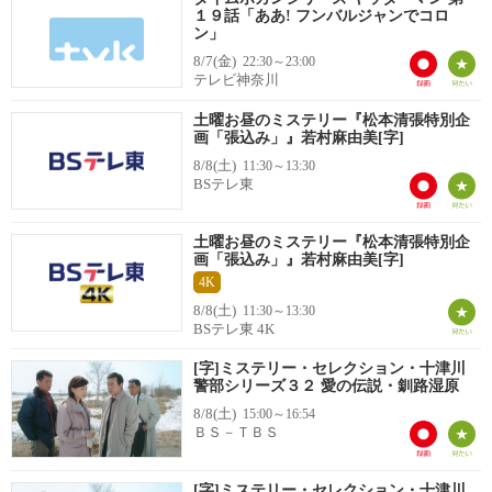
１９話「ああ! フンバルジャンでコロ
ン」
8/7(金)
22:30～23:00
テレビ神奈川
土曜お昼のミステリー『松本清張特別企
画「張込み」』若村麻由美[字]
8/8(土)
11:30～13:30
BSテレ東
土曜お昼のミステリー『松本清張特別企
画「張込み」』若村麻由美[字]
4K
8/8(土)
11:30～13:30
BSテレ東 4K
[字]ミステリー・セレクション・十津川
警部シリーズ３２ 愛の伝説・釧路湿原
8/8(土)
15:00～16:54
ＢＳ－ＴＢＳ
[字]ミステリー・セレクション・十津川