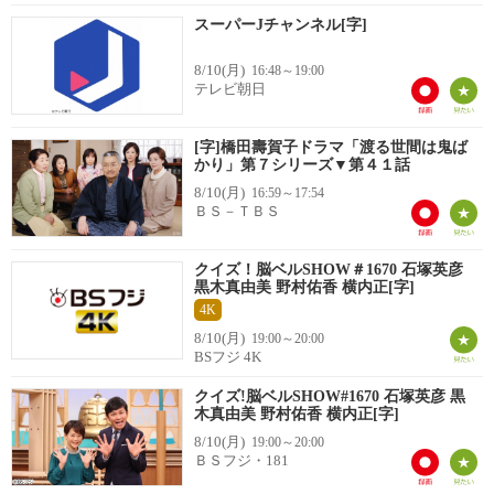
スーパーJチャンネル[字]
8/10(月)
16:48～19:00
テレビ朝日
[字]橋田壽賀子ドラマ「渡る世間は鬼ば
かり」第７シリーズ▼第４１話
8/10(月)
16:59～17:54
ＢＳ－ＴＢＳ
クイズ！脳ベルSHOW＃1670 石塚英彦
黒木真由美 野村佑香 横内正[字]
4K
8/10(月)
19:00～20:00
BSフジ 4K
クイズ!脳ベルSHOW#1670 石塚英彦 黒
木真由美 野村佑香 横内正[字]
8/10(月)
19:00～20:00
ＢＳフジ・181