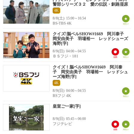
警部シリーズ３２ 愛の伝説・釧路湿原
4K
8/8(土)
15:00～16:54
BS-TBS 4K
クイズ!脳ベルSHOW#1669 阿川泰子
岡安由美子 羽場裕一 レッドシューズ
海野[字]
8/9(日)
04:00～04:55
ＢＳフジ・181
クイズ！脳ベルSHOW#1669 阿川泰
子 岡安由美子 羽場裕一 レッドシュ
ーズ海野[字]
4K
8/9(日)
04:00～04:55
BSフジ 4K
皇室ご一家[字]
8/9(日)
05:45～06:00
フジテレビ