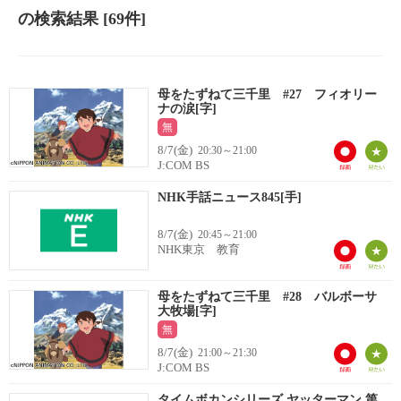
の検索結果
[69件]
母をたずねて三千里 #27 フィオリー
ナの涙[字]
無
8/7(金)
20:30～21:00
J:COM BS
NHK手話ニュース845[手]
8/7(金)
20:45～21:00
NHK東京 教育
母をたずねて三千里 #28 バルボーサ
大牧場[字]
無
8/7(金)
21:00～21:30
J:COM BS
タイムボカンシリーズ ヤッターマン 第