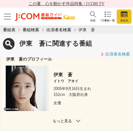
この夏、心を動かす作品特集 | J:COM TV
検索
CS番組一覧
番組表
番組表
番組検索
出演者名検索
伊東 蒼
伊東 蒼に関連する番組
出演者名検索
伊東 蒼のプロフィール
伊東 蒼
イトウ アオイ
2005年9月16日生まれ
152cm
大阪府出身
女優
もっと見る