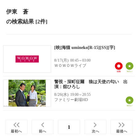
伊東 蒼
の検索結果
[2件]
[映]海猫 umineko[R-15][SS][字]
8/17(月)
00:45～03:00
ＷＯＷＯＷライブ
警視・深町征爾 狼は天使の匂い 出
演：舘ひろし
8/26(水)
19:00～20:55
ファミリー劇場HD
1
最初へ
前へ
次へ
最後へ