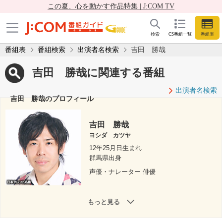
この夏、心を動かす作品特集 | J:COM TV
検索
CS番組一覧
番組表
番組表
番組検索
出演者名検索
吉田 勝哉
吉田 勝哉に関連する番組
出演者名検索
吉田 勝哉のプロフィール
吉田 勝哉
ヨシダ カツヤ
12年25月日生まれ
群馬県出身
声優・ナレーター 俳優
もっと見る