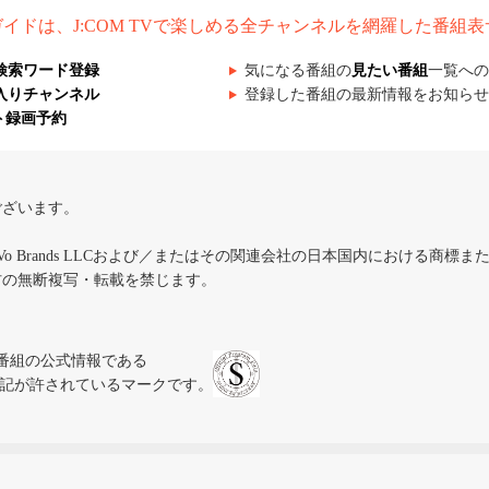
組ガイドは、J:COM TVで楽しめる全チャンネルを網羅した番組
検索ワード登録
気になる番組の
見たい番組
一覧への
入りチャンネル
登録した番組の最新情報をお知らせ
ト録画予約
ございます。
iVo Brands LLCおよび／またはその関連会社の日本国内における商標
材の無断複写・転載を禁じます。
、テレビ番組の公式情報である
スにのみ表記が許されているマークです。