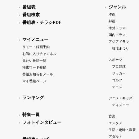
番組表
ジャンル
番組検索
洋画
邦画
番組表・チラシPDF
海外ドラマ
国内ドラマ
マイメニュー
アジアドラマ
リモート録画予約
韓流まつり
お気に入りチャンネル
スポーツ
見たい番組一覧
プロ野球
検索ワード登録
サッカー
番組お知らせメール
ゴルフ
マイ番組ページ
テニス
ランキング
アニメ・キッズ
ディズニー
特集一覧
音楽
フォトインタビュー
エンタメ
生活・趣味・教養
アダルト