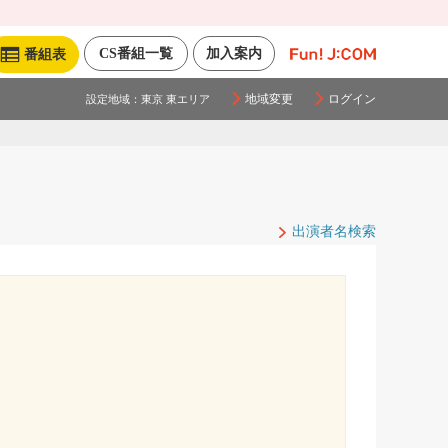
CS番組一覧
加入案内
番組表
地域変更
ログイン
設定地域：
東京 東エリア
出演者名検索