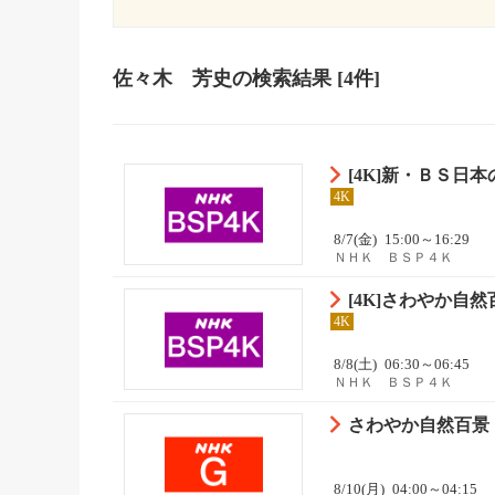
佐々木 芳史
の検索結果
[4件]
[4K]新・ＢＳ日
4K
8/7(金)
15:00～16:29
ＮＨＫ ＢＳＰ４Ｋ
[4K]さわやか自
4K
8/8(土)
06:30～06:45
ＮＨＫ ＢＳＰ４Ｋ
さわやか自然百景
8/10(月)
04:00～04:15