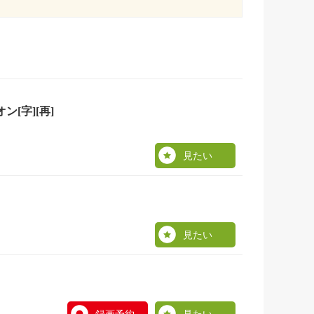
[字][再]
見たい
見たい