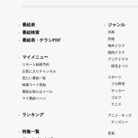
番組表
ジャンル
番組検索
洋画
邦画
番組表・チラシPDF
海外ドラマ
国内ドラマ
マイメニュー
アジアドラマ
リモート録画予約
韓流まつり
お気に入りチャンネル
スポーツ
見たい番組一覧
プロ野球
検索ワード登録
サッカー
番組お知らせメール
ゴルフ
マイ番組ページ
テニス
ランキング
アニメ・キッズ
ディズニー
特集一覧
音楽