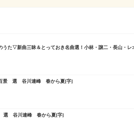
本のうた▽新曲三昧＆とっておき名曲選！小林・譲二・長山・レオン
然百景 選 谷川連峰 春から夏[字]
 選 谷川連峰 春から夏[字]