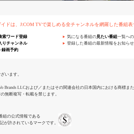
組ガイドは、J:COM TVで楽しめる全チャンネルを網羅した番組
検索ワード登録
気になる番組の
見たい番組
一覧への
入りチャンネル
登録した番組の最新情報をお知らせ
ト録画予約
ございます。
iVo Brands LLCおよび／またはその関連会社の日本国内における商標
材の無断複写・転載を禁じます。
、テレビ番組の公式情報である
スにのみ表記が許されているマークです。