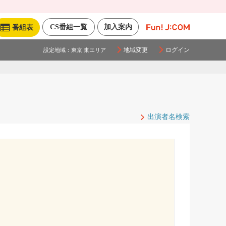
CS番組一覧
加入案内
番組表
地域変更
ログイン
設定地域：
東京 東エリア
出演者名検索