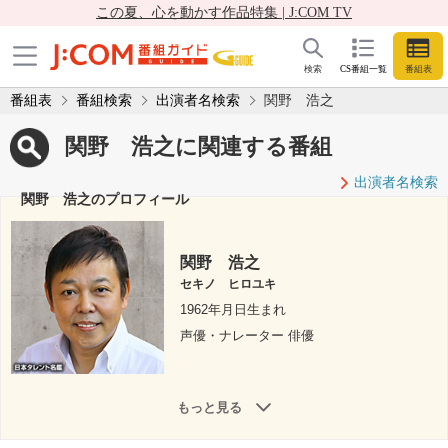
この夏、心を動かす作品特集 | J:COM TV
検索
CS番組一覧
番組表
番組表
番組検索
出演者名検索
関野 浩之
関野 浩之に関連する番組
出演者名検索
関野 浩之のプロフィール
関野 浩之
セキノ ヒロユキ
1962年月日生まれ
声優・ナレーター 俳優
もっと見る