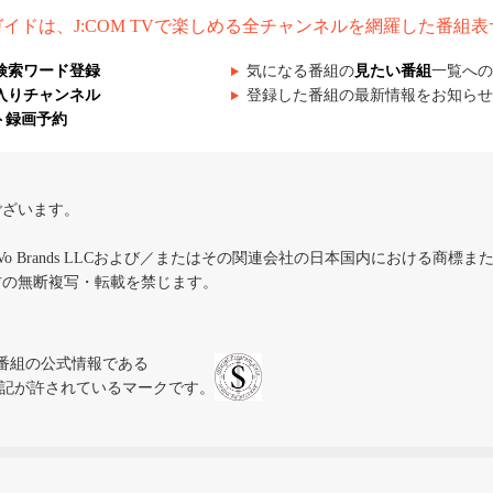
組ガイドは、J:COM TVで楽しめる全チャンネルを網羅した番組
検索ワード登録
気になる番組の
見たい番組
一覧への
入りチャンネル
登録した番組の最新情報をお知らせ
ト録画予約
ございます。
iVo Brands LLCおよび／またはその関連会社の日本国内における商標
材の無断複写・転載を禁じます。
、テレビ番組の公式情報である
スにのみ表記が許されているマークです。