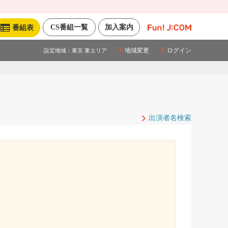
CS番組一覧
加入案内
番組表
地域変更
ログイン
設定地域：
東京 東エリア
出演者名検索