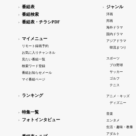
番組表
ジャンル
番組検索
洋画
邦画
番組表・チラシPDF
海外ドラマ
国内ドラマ
マイメニュー
アジアドラマ
リモート録画予約
韓流まつり
お気に入りチャンネル
スポーツ
見たい番組一覧
プロ野球
検索ワード登録
サッカー
番組お知らせメール
ゴルフ
マイ番組ページ
テニス
ランキング
アニメ・キッズ
ディズニー
特集一覧
音楽
フォトインタビュー
エンタメ
生活・趣味・教養
アダルト