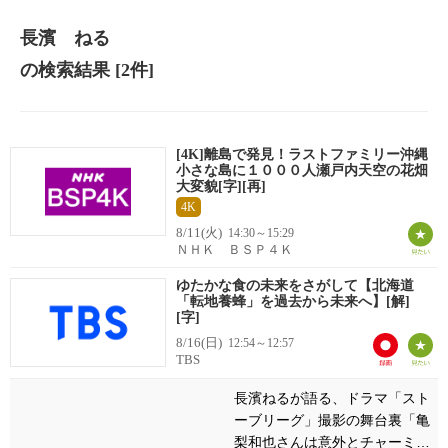
長濱 ねる
の検索結果
[2件]
[4K]離島で発見！ラストファミリー沖縄
小さな島に１０００人瀬戸内天空の花畑
大変貌[字][再]
4K
8/11(火)
14:30～15:29
ＮＨＫ ＢＳＰ４Ｋ
ゆたかな食の未来をさがして【北海道
「転地養蜂」を過去から未来へ】[解]
[字]
8/16(日)
12:54～12:57
TBS
長濱ねるが語る、ドラマ「スト
ーブリーグ」撮影の舞台裏「亀
梨和也さんは意外とチャーミン