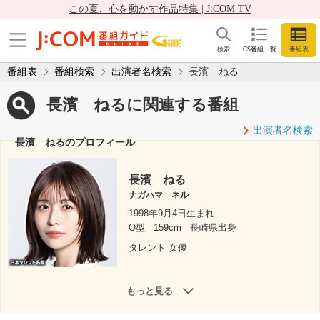
この夏、心を動かす作品特集 | J:COM TV
検索
CS番組一覧
番組表
番組表
番組検索
出演者名検索
長濱 ねる
長濱 ねるに関連する番組
出演者名検索
長濱 ねるのプロフィール
長濱 ねる
ナガハマ ネル
1998年9月4日生まれ
O型
159cm
長崎県出身
タレント 女優
もっと見る