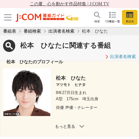
この夏、心を動かす作品特集 | J:COM TV
検索
CS番組一覧
番組表
番組表
番組検索
出演者名検索
松本 ひなた
松本 ひなたに関連する番組
出演者名検索
松本 ひなたのプロフィール
松本 ひなた
マツモト ヒナタ
8年27月日生まれ
A型
175cm
埼玉出身
俳優 声優・ナレーター
もっと見る