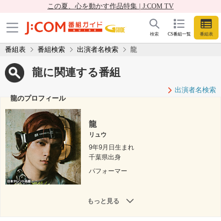
この夏、心を動かす作品特集 | J:COM TV
検索
CS番組一覧
番組表
番組表
番組検索
出演者名検索
龍
龍に関連する番組
出演者名検索
龍のプロフィール
龍
リュウ
9年9月日生まれ
千葉県出身
パフォーマー
もっと見る