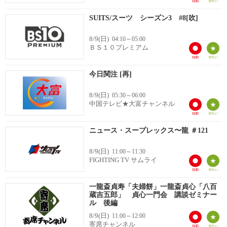
SUITS/スーツ シーズン3 #8[吹]
8/9(日)
04:10～05:00
ＢＳ１０プレミアム
今日関注 [再]
8/9(日)
05:30～06:00
中国テレビ★大富チャンネル
ニュース・スープレックス〜龍 ＃121
8/9(日)
11:00～11:30
FIGHTING TV サムライ
一龍斎貞寿「夫婦餅」一龍斎貞心「八百
蔵吉五郎」 貞心一門会 講談ゼミナー
ル 後編
8/9(日)
11:00～12:00
寄席チャンネル