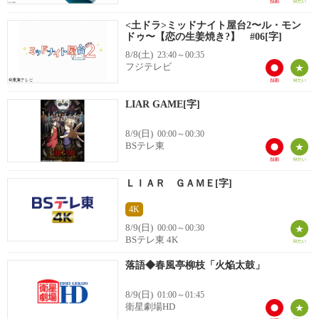
<土ドラ>ミッドナイト屋台2〜ル・モン
ドゥ〜【恋の生姜焼き?】 #06[字]
8/8(土)
23:40～00:35
フジテレビ
LIAR GAME[字]
8/9(日)
00:00～00:30
BSテレ東
ＬＩＡＲ ＧＡＭＥ[字]
4K
8/9(日)
00:00～00:30
BSテレ東 4K
落語◆春風亭柳枝「火焔太鼓」
8/9(日)
01:00～01:45
衛星劇場HD