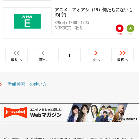
アニメ アオアシ（19）俺たちにないも
の[字]
8/9(日)
17:00～17:25
NHK東京 教育
1
最初へ
前へ
次へ
最後へ
「番組検索」の使い方