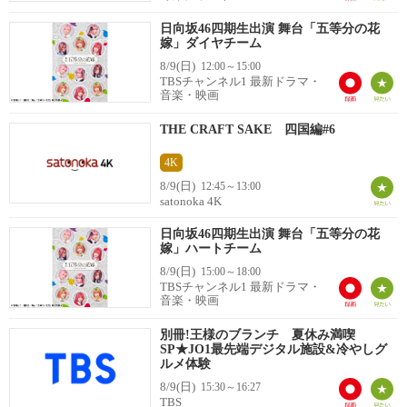
日向坂46四期生出演 舞台「五等分の花
嫁」ダイヤチーム
8/9(日)
12:00～15:00
TBSチャンネル1 最新ドラマ・
音楽・映画
THE CRAFT SAKE 四国編#6
4K
8/9(日)
12:45～13:00
satonoka 4K
日向坂46四期生出演 舞台「五等分の花
嫁」ハートチーム
8/9(日)
15:00～18:00
TBSチャンネル1 最新ドラマ・
音楽・映画
別冊!王様のブランチ 夏休み満喫
SP★JO1最先端デジタル施設&冷やしグ
ルメ体験
8/9(日)
15:30～16:27
TBS