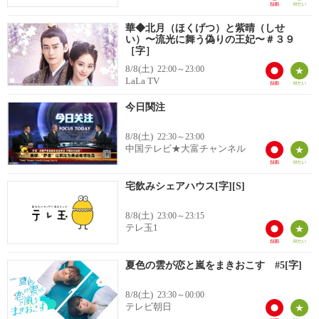
華◆北月（ほくげつ）と紫晴（しせ
い）〜流光に舞う偽りの王妃〜＃３９
［字］
8/8(土)
22:00～23:00
LaLa TV
今日関注
8/8(土)
22:30～23:00
中国テレビ★大富チャンネル
宅飲みシェアハウス[字][S]
8/8(土)
23:00～23:15
テレ玉1
夏色の雲が恋と嵐をまきおこす #5[字]
8/8(土)
23:30～00:00
テレビ朝日