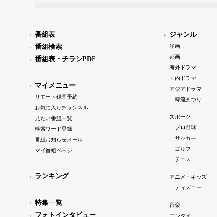
番組表
ジャンル
番組検索
洋画
邦画
番組表・チラシPDF
海外ドラマ
国内ドラマ
マイメニュー
アジアドラマ
リモート録画予約
韓流まつり
お気に入りチャンネル
スポーツ
見たい番組一覧
プロ野球
検索ワード登録
サッカー
番組お知らせメール
ゴルフ
マイ番組ページ
テニス
ランキング
アニメ・キッズ
ディズニー
特集一覧
音楽
フォトインタビュー
エンタメ