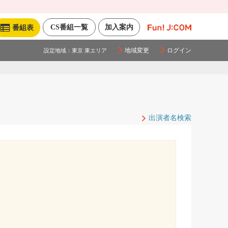
CS番組一覧
加入案内
番組表
地域変更
ログイン
設定地域：
東京 東エリア
出演者名検索