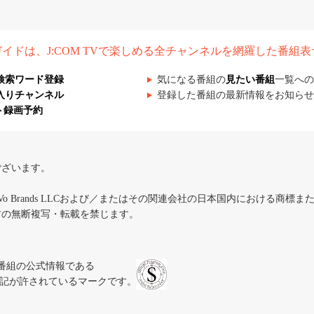
組ガイドは、J:COM TVで楽しめる全チャンネルを網羅した番組
検索ワード登録
気になる番組の
見たい番組
一覧への
入りチャンネル
登録した番組の最新情報をお知らせ
ト録画予約
ございます。
iVo Brands LLCおよび／またはその関連会社の日本国内における商標
材の無断複写・転載を禁じます。
、テレビ番組の公式情報である
スにのみ表記が許されているマークです。