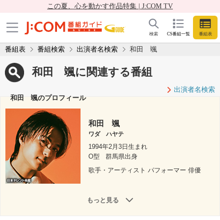
この夏、心を動かす作品特集 | J:COM TV
検索
CS番組一覧
番組表
番組表
番組検索
出演者名検索
和田 颯
和田 颯に関連する番組
出演者名検索
和田 颯のプロフィール
和田 颯
ワダ ハヤテ
1994年2月3日生まれ
O型
群馬県出身
歌手・アーティスト パフォーマー 俳優
もっと見る