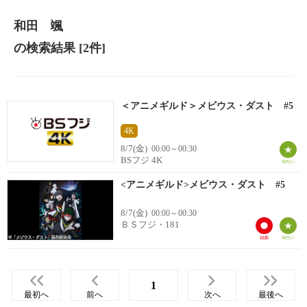
和田 颯
の検索結果
[2件]
＜アニメギルド＞メビウス・ダスト #5
4K
8/7(金)
00:00～00:30
BSフジ 4K
<アニメギルド>メビウス・ダスト #5
8/7(金)
00:00～00:30
ＢＳフジ・181
1
最初へ
前へ
次へ
最後へ