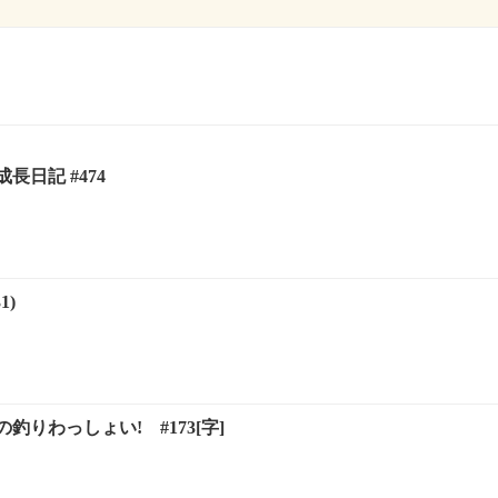
長日記 #474
1)
釣りわっしょい! #173[字]