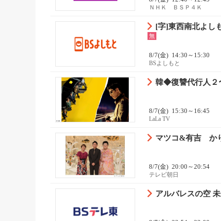
ＮＨＫ ＢＳＰ４Ｋ
[字]東西南北よしもと
無
8/7(金)
14:30～15:30
BSよしもと
韓◆復讐代行人２
8/7(金)
15:30～16:45
LaLa TV
マツコ&有吉 か
8/7(金)
20:00～20:54
テレビ朝日
アルバレスの空 