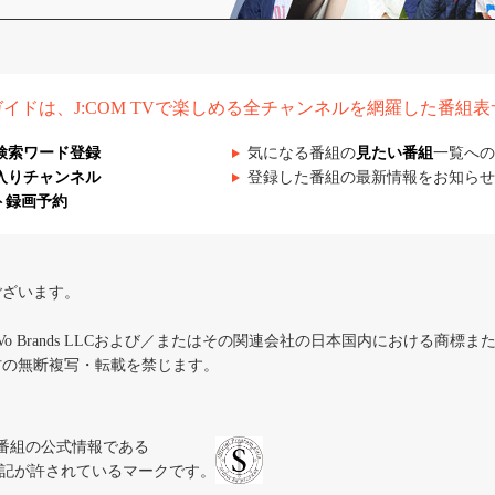
組ガイドは、J:COM TVで楽しめる全チャンネルを網羅した番組
検索ワード登録
気になる番組の
見たい番組
一覧への
入りチャンネル
登録した番組の最新情報をお知らせ
ト録画予約
ございます。
iVo Brands LLCおよび／またはその関連会社の日本国内における商標
材の無断複写・転載を禁じます。
、テレビ番組の公式情報である
スにのみ表記が許されているマークです。