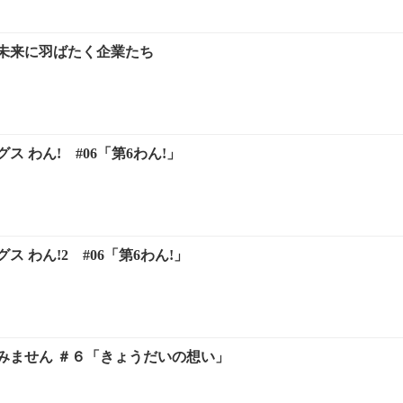
未来に羽ばたく企業たち
ス わん! #06「第6わん!」
 わん!2 #06「第6わん!」
みません ＃６「きょうだいの想い」