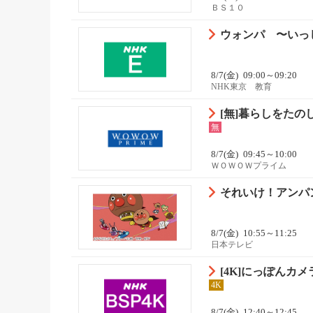
ＢＳ１０
ウォンパ 〜いっ
8/7(金)
09:00～09:20
NHK東京 教育
[無]暮らしをたの
無
8/7(金)
09:45～10:00
ＷＯＷＯＷプライム
それいけ！アンパン
8/7(金)
10:55～11:25
日本テレビ
[4K]にっぽんカ
4K
8/7(金)
12:40～12:45