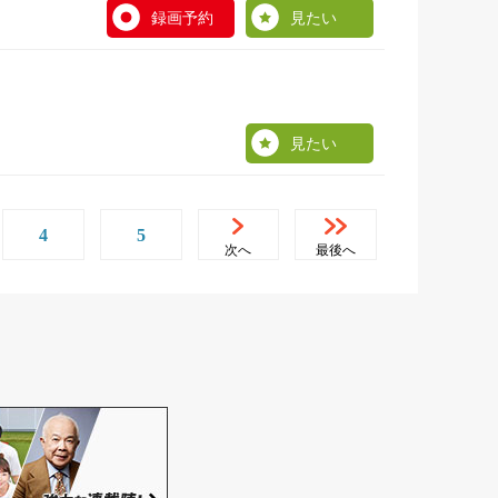
録画予約
見たい
見たい
4
5
次へ
最後へ