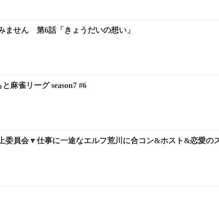
みません 第6話「きょうだいの想い」
麻雀リーグ season7 #6
上委員会▼仕事に一途なエルフ荒川に合コン&ホスト&恋愛のス