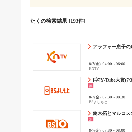
たく
の検索結果
[193件]
アラフォー息子の成
8/7(金)
04:00～06:00
KNTV
[字]Y-Tube大賞(7/3
無
8/7(金)
07:30～08:30
BSよしもと
鈴木拓とマルコスの
無
8/7(金)
07:30～08:00