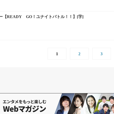
【READY GO！ユナイトバトル！！】[字]
1
2
3