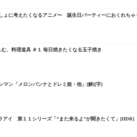
しょに考えたくなるアニメ〜 誕生日パーティーにおくれちゃう
しむ、料理道具 ＃１ 毎日焼きたくなる玉子焼き
マン「メロンパンナとドレミ姫・他」[解][字]
メラアイ 第１１シリーズ「“また来るよ”が聞きたくて」[HDR]