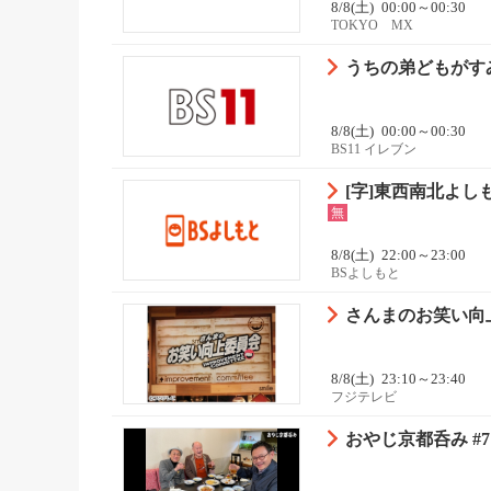
8/8(土)
00:00～00:30
TOKYO MX
うちの弟どもがす
8/8(土)
00:00～00:30
BS11 イレブン
[字]東西南北よしもと
無
8/8(土)
22:00～23:00
BSよしもと
さんまのお笑い向
8/8(土)
23:10～23:40
フジテレビ
おやじ京都呑み #7