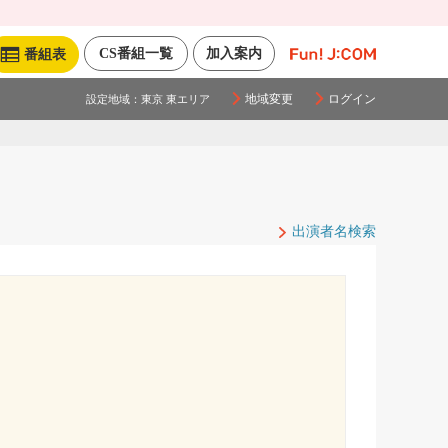
CS番組一覧
加入案内
番組表
地域変更
ログイン
設定地域：
東京 東エリア
出演者名検索