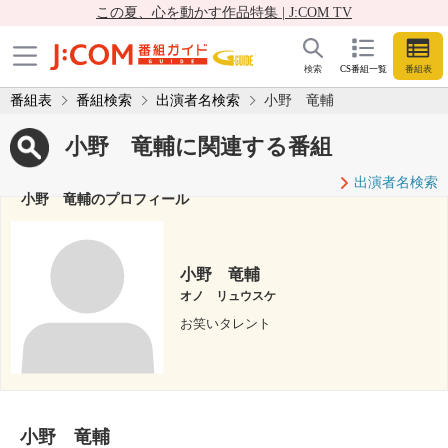
この夏、心を動かす作品特集 | J:COM TV
検索
CS番組一覧
番組表
番組表
番組検索
出演者名検索
小野 竜輔
小野 竜輔に関連する番組
出演者名検索
小野 竜輔のプロフィール
小野 竜輔
オノ リュウスケ
お笑いタレント
小野 竜輔