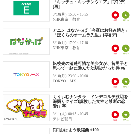
「キッチュ・キッチンウエア」[字][デ]
[再]
8/10(月)
15:30～15:55
NHK東京 教育
アニメ はなかっぱ「今夜はお好み焼き」
「ぼくらのオームラ先生」[字][デ]
8/10(月)
17:00～17:10
NHK東京 教育
転校先の清楚可憐な美少女が、昔男子と
思って一緒に遊んだ幼馴染だった件 #6
8/10(月)
23:30～00:00
TOKYO MX
くりぃむナンタラ ドンデコルテ渡辺を
深掘りクイズ!説教した女性と禁断の恋
愛!?[字]
8/11(火)
00:15～00:45
テレビ朝日
[字]おはよう歌謡曲 #100