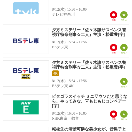
8/12(水)
15:30～16:00
テレビ神奈川
夕方ミステリー『佐々木譲サスペンス警
視庁特命刑事☆二人』主演・松重豊[字]
8/12(水)
15:54～17:56
BSテレ東
夕方ミステリー『佐々木譲サスペンス警
視庁特命刑事☆二人』主演・松重豊[字]
4K
8/12(水)
15:54～17:56
BSテレ東 4K
ピタゴラスイッチ ミニ▽ウソだと思うな
ら、やってみな。▽もじもじコンベアー
[字]
8/12(水)
16:00～16:05
NHK東京 教育
転校先の清楚可憐な美少女が、昔男子と