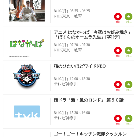
8/10(月)
05:55～06:25
NHK東京 教育
アニメ はなかっぱ「今夜はお好み焼き」
「ぼくらのオームラ先生」[字][デ]
8/10(月)
07:20～07:30
NHK東京 教育
猫のひたいほどワイドNEO
8/10(月)
12:00～13:30
テレビ神奈川
懐ドラ「新・風のロンド」 第５０話
8/10(月)
15:30～16:00
テレビ神奈川
ゴー！ゴー！キッチン戦隊クックルン