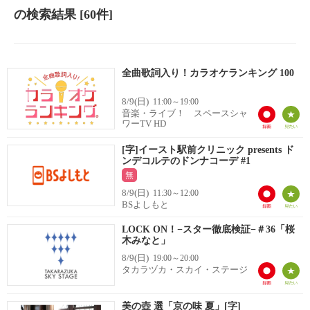
の検索結果
[60件]
全曲歌詞入り！カラオケランキング 100
8/9(日)
11:00～19:00
音楽・ライブ！ スペースシャ
ワーTV HD
[字]イースト駅前クリニック presents ド
ンデコルテのドンナコーデ #1
無
8/9(日)
11:30～12:00
BSよしもと
LOCK ON！−スター徹底検証−＃36「桜
木みなと」
8/9(日)
19:00～20:00
タカラヅカ・スカイ・ステージ
美の壺 選「京の味 夏」[字]