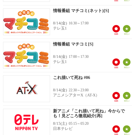
情報番組 マチコミ(ネット)[S]
8/14(金)
16:30～17:00
テレ玉1
情報番組 マチコミ[S]
8/14(金)
17:00～17:30
テレ玉1
これ描いて死ね #06
8/14(金)
22:30～23:00
アニメシアターX（AT-X）
新アニメ「これ描いて死ね」今からで
も！見どころ徹底紹介[再]
8/15(土)
05:15～05:20
日本テレビ