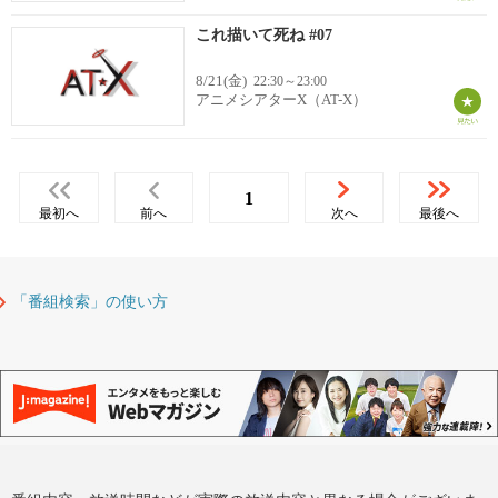
これ描いて死ね #07
8/21(金)
22:30～23:00
アニメシアターX（AT-X）
1
最初へ
前へ
次へ
最後へ
「番組検索」の使い方