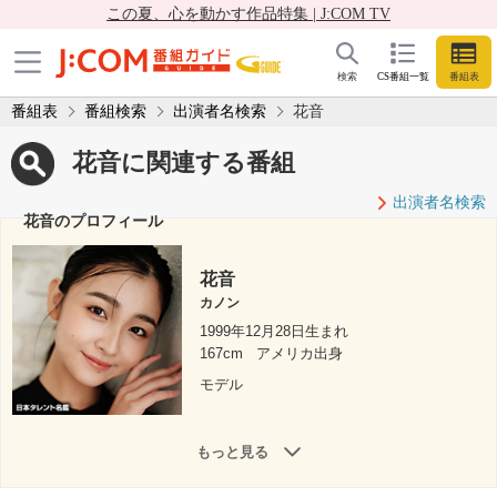
この夏、心を動かす作品特集 | J:COM TV
検索
CS番組一覧
番組表
番組表
番組検索
出演者名検索
花音
花音に関連する番組
出演者名検索
花音のプロフィール
花音
カノン
1999年12月28日生まれ
167cm
アメリカ出身
モデル
もっと見る