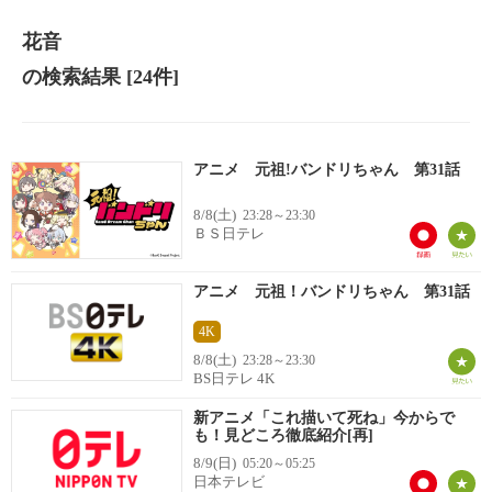
花音
の検索結果
[24件]
アニメ 元祖!バンドリちゃん 第31話
8/8(土)
23:28～23:30
ＢＳ日テレ
アニメ 元祖！バンドリちゃん 第31話
4K
8/8(土)
23:28～23:30
BS日テレ 4K
新アニメ「これ描いて死ね」今からで
も！見どころ徹底紹介[再]
8/9(日)
05:20～05:25
日本テレビ