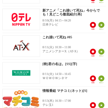
新アニメ「これ描いて死ね」今からで
も！見どころ徹底紹介[再]
8/10(月)
04:15～04:20
日本テレビ
これ描いて死ね #05
8/11(火)
10:30～11:00
アニメシアターX（AT-X）
[映]君の名は。[SS][字]
8/11(火)
14:50～16:45
ＷＯＷＯＷシネマ
情報番組 マチコミ(ネット)[S]
8/13(木)
16:30～17:00
テレ玉1