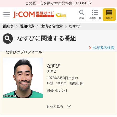
この夏、心を動かす作品特集 | J:COM TV
検索
CS番組一覧
番組表
番組表
番組検索
出演者名検索
なすび
なすびに関連する番組
出演者名検索
なすびのプロフィール
なすび
ナスビ
1975年8月3日生まれ
O型
180cm
福島出身
俳優 タレント
もっと見る