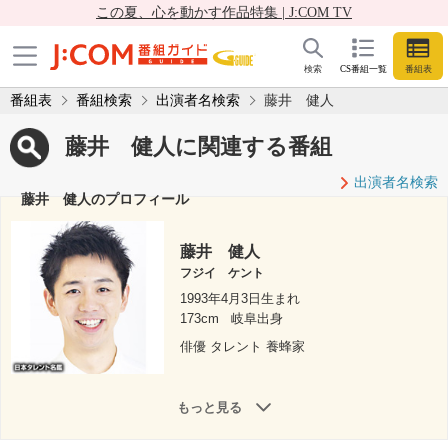
この夏、心を動かす作品特集 | J:COM TV
検索
CS番組一覧
番組表
番組表
番組検索
出演者名検索
藤井 健人
藤井 健人に関連する番組
出演者名検索
藤井 健人のプロフィール
藤井 健人
フジイ ケント
1993年4月3日生まれ
173cm
岐阜出身
俳優 タレント 養蜂家
もっと見る