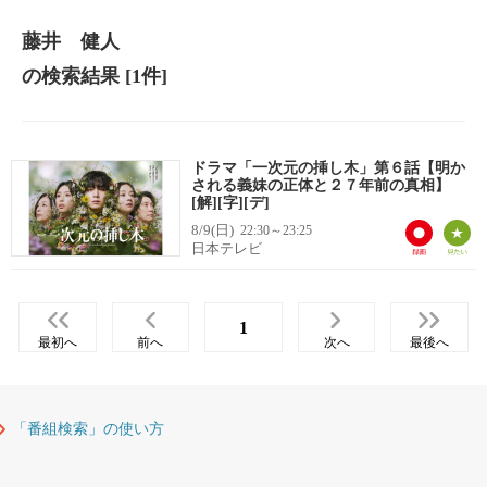
藤井 健人
の検索結果
[1件]
ドラマ「一次元の挿し木」第６話【明か
される義妹の正体と２７年前の真相】
[解][字][デ]
8/9(日)
22:30～23:25
日本テレビ
1
最初へ
前へ
次へ
最後へ
「番組検索」の使い方