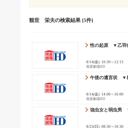
観世 栄夫
の検索結果
[5件]
性の起原 ▼乙羽
8/14(金)
10:30～12:15
衛星劇場HD
午後の遺言状 ▼
8/14(金)
14:00～16:00
衛星劇場HD
強虫女と弱虫男 
8/23(日)
08:30～10:30