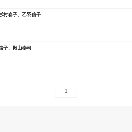
杉村春子、乙羽信子
信子、殿山泰司
1