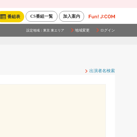
CS番組一覧
加入案内
番組表
地域変更
ログイン
設定地域：
東京 東エリア
出演者名検索