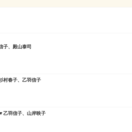
信子、殿山泰司
杉村春子、乙羽信子
▼乙羽信子、山岸映子