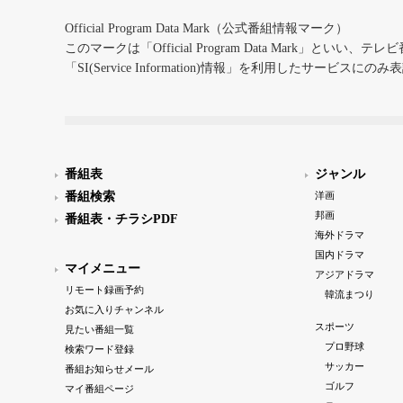
Official Program Data Mark（公式番組情報マーク）
このマークは「Official Program Data Mark」といい
「SI(Service Information)情報」を利用したサービ
番組表
ジャンル
番組検索
洋画
邦画
番組表・チラシPDF
海外ドラマ
国内ドラマ
マイメニュー
アジアドラマ
リモート録画予約
韓流まつり
お気に入りチャンネル
スポーツ
見たい番組一覧
プロ野球
検索ワード登録
サッカー
番組お知らせメール
ゴルフ
マイ番組ページ