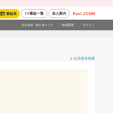
CS番組一覧
加入案内
番組表
地域変更
ログイン
設定地域：
東京 東エリア
出演者名検索