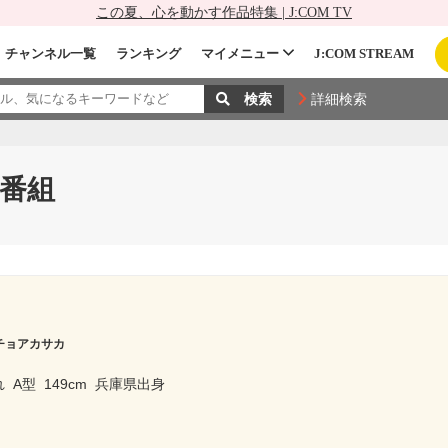
この夏、心を動かす作品特集 | J:COM TV
チャンネル一覧
ランキング
マイメニュー
J:COM STREAM
詳細検索
番組
チョアカサカ
れ
A型
149cm
兵庫県出身