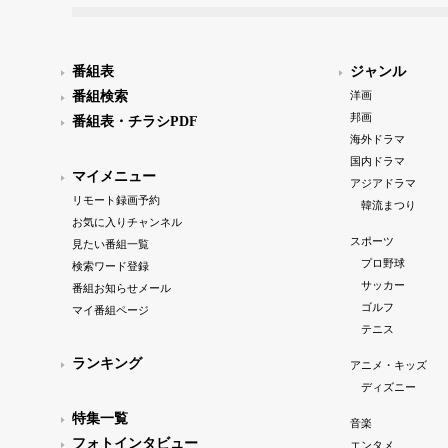
番組表
ジャンル
番組検索
洋画
邦画
番組表・チラシPDF
海外ドラマ
国内ドラマ
マイメニュー
アジアドラマ
リモート録画予約
韓流まつり
お気に入りチャンネル
スポーツ
見たい番組一覧
プロ野球
検索ワード登録
サッカー
番組お知らせメール
ゴルフ
マイ番組ページ
テニス
ランキング
アニメ・キッズ
ディズニー
特集一覧
音楽
フォトインタビュー
エンタメ