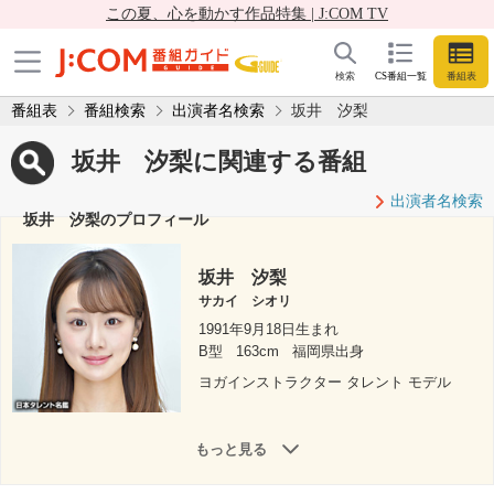
この夏、心を動かす作品特集 | J:COM TV
検索
CS番組一覧
番組表
番組表
番組検索
出演者名検索
坂井 汐梨
坂井 汐梨に関連する番組
出演者名検索
坂井 汐梨のプロフィール
坂井 汐梨
サカイ シオリ
1991年9月18日生まれ
B型
163cm
福岡県出身
ヨガインストラクター タレント モデル
もっと見る