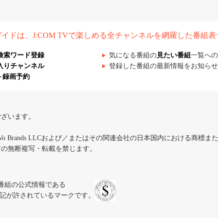
組ガイドは、J:COM TVで楽しめる全チャンネルを網羅した番組
検索ワード登録
気になる番組の
見たい番組
一覧への
入りチャンネル
登録した番組の最新情報をお知らせ
ト録画予約
ございます。
iVo Brands LLCおよび／またはその関連会社の日本国内における商標
材の無断複写・転載を禁じます。
、テレビ番組の公式情報である
スにのみ表記が許されているマークです。