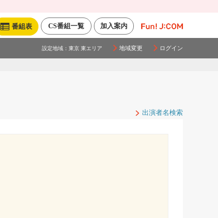
CS番組一覧
加入案内
番組表
地域変更
ログイン
設定地域：
東京 東エリア
出演者名検索