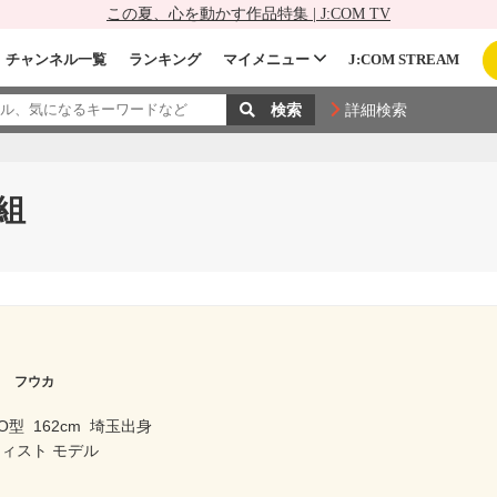
この夏、心を動かす作品特集 | J:COM TV
チャンネル一覧
ランキング
マイメニュー
J:COM STREAM
詳細検索
組
ワ フウカ
O型
162cm
埼玉出身
ィスト モデル