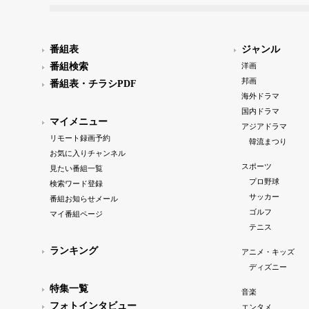
番組表
ジャンル
番組検索
洋画
邦画
番組表・チラシPDF
海外ドラマ
国内ドラマ
マイメニュー
アジアドラマ
リモート録画予約
韓流まつり
お気に入りチャンネル
スポーツ
見たい番組一覧
プロ野球
検索ワード登録
サッカー
番組お知らせメール
ゴルフ
マイ番組ページ
テニス
ランキング
アニメ・キッズ
ディズニー
特集一覧
音楽
フォトインタビュー
エンタメ