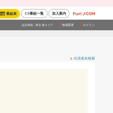
CS番組一覧
加入案内
番組表
地域変更
ログイン
設定地域：
東京 東エリア
出演者名検索