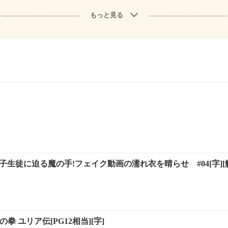
もっと見る
子生徒に迫る魔の手!フェイク動画の濡れ衣を晴らせ #04[字][解
拳 ユリア伝[PG12相当][字]