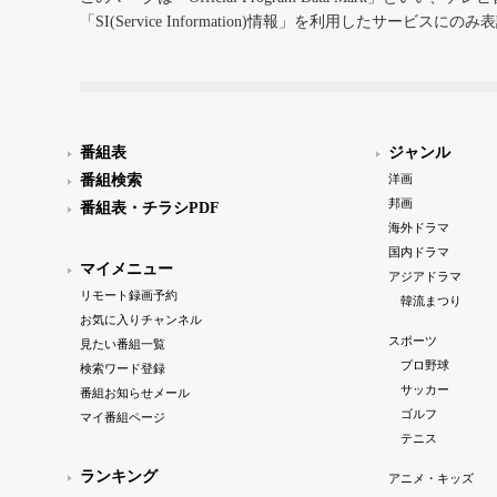
「SI(Service Information)情報」を利用したサービ
番組表
ジャンル
番組検索
洋画
邦画
番組表・チラシPDF
海外ドラマ
国内ドラマ
マイメニュー
アジアドラマ
リモート録画予約
韓流まつり
お気に入りチャンネル
スポーツ
見たい番組一覧
プロ野球
検索ワード登録
サッカー
番組お知らせメール
ゴルフ
マイ番組ページ
テニス
ランキング
アニメ・キッズ