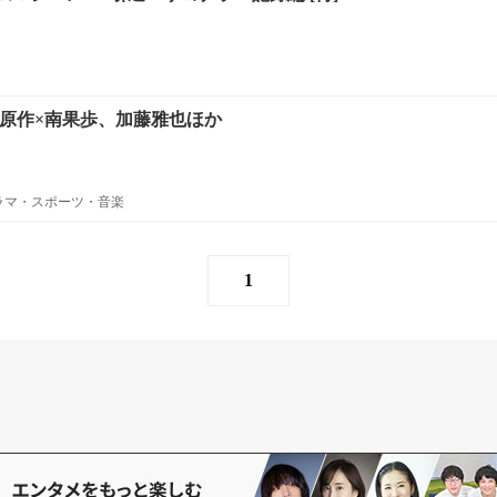
宏原作×南果歩、加藤雅也ほか
ラマ・スポーツ・音楽
1