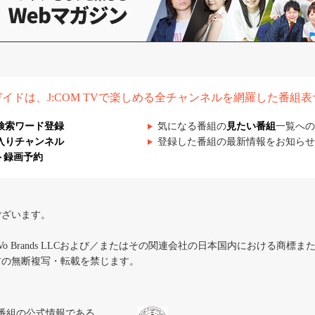
組ガイドは、J:COM TVで楽しめる全チャンネルを網羅した番組
検索ワード登録
気になる番組の
見たい番組
一覧への
入りチャンネル
登録した番組の最新情報をお知らせ
ト録画予約
ございます。
iVo Brands LLCおよび／またはその関連会社の日本国内における商標
材の無断複写・転載を禁じます。
、テレビ番組の公式情報である