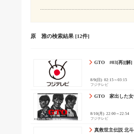
原 雅
の検索結果
[12件]
GTO #03[再][解]
8/9(日)
02:15～03:15
フジテレビ
GTO 家出した女
8/10(月)
22:00～22:54
フジテレビ
真救世主伝説 北斗の