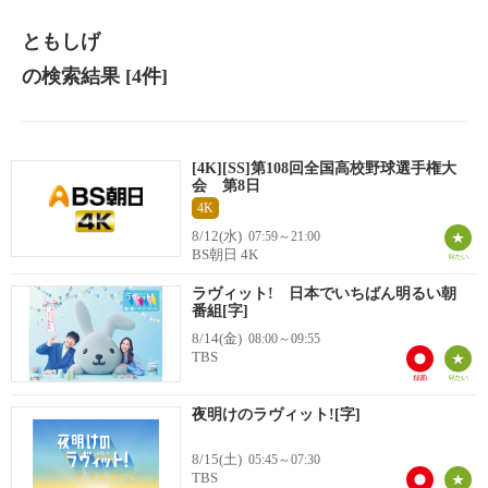
ともしげ
の検索結果
[4件]
[4K][SS]第108回全国高校野球選手権大
会 第8日
4K
8/12(水)
07:59～21:00
BS朝日 4K
ラヴィット! 日本でいちばん明るい朝
番組[字]
8/14(金)
08:00～09:55
TBS
夜明けのラヴィット![字]
8/15(土)
05:45～07:30
TBS