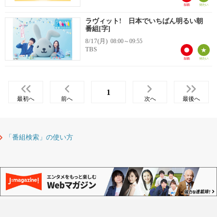
ラヴィット! 日本でいちばん明るい朝
番組[字]
8/17(月)
08:00～09:55
TBS
1
最初へ
前へ
次へ
最後へ
「番組検索」の使い方