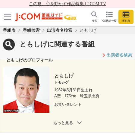
この夏、心を動かす作品特集 | J:COM TV
検索
CS番組一覧
番組表
番組表
番組検索
出演者名検索
ともしげ
ともしげに関連する番組
出演者名検索
ともしげのプロフィール
ともしげ
トモシゲ
1982年5月31日生まれ
A型
175cm
埼玉県出身
お笑いタレント
もっと見る