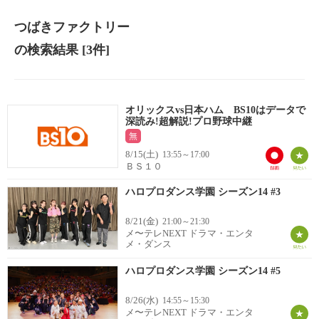
つばきファクトリー
の検索結果
[3件]
オリックスvs日本ハム BS10はデータで
深読み!超解説!プロ野球中継
無
8/15(土)
13:55～17:00
ＢＳ１０
ハロプロダンス学園 シーズン14 #3
8/21(金)
21:00～21:30
メ〜テレNEXT ドラマ・エンタ
メ・ダンス
ハロプロダンス学園 シーズン14 #5
8/26(水)
14:55～15:30
メ〜テレNEXT ドラマ・エンタ