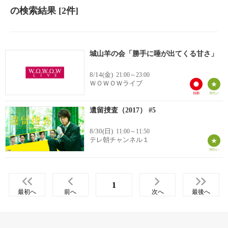
の検索結果
[2件]
城山羊の会「勝手に唾が出てくる甘さ」
8/14(金)
21:00～23:00
ＷＯＷＯＷライブ
遺留捜査（2017） #5
8/30(日)
11:00～11:50
テレ朝チャンネル１
1
最初へ
前へ
次へ
最後へ