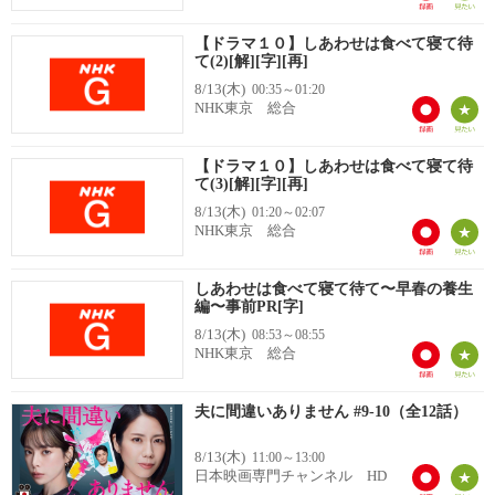
【ドラマ１０】しあわせは食べて寝て待
て(2)[解][字][再]
8/13(木)
00:35～01:20
NHK東京 総合
【ドラマ１０】しあわせは食べて寝て待
て(3)[解][字][再]
8/13(木)
01:20～02:07
NHK東京 総合
しあわせは食べて寝て待て〜早春の養生
編〜事前PR[字]
8/13(木)
08:53～08:55
NHK東京 総合
夫に間違いありません #9-10（全12話）
8/13(木)
11:00～13:00
日本映画専門チャンネル HD