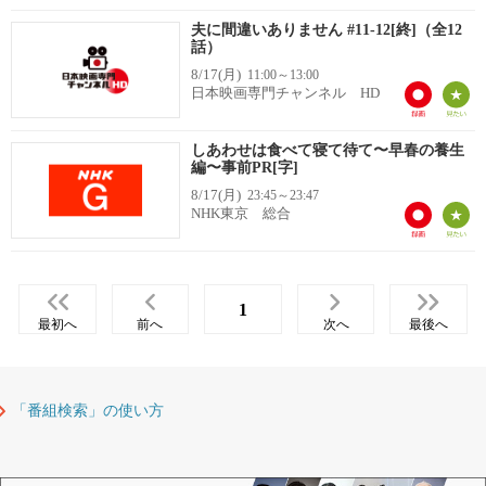
夫に間違いありません #11-12[終]（全12
話）
8/17(月)
11:00～13:00
日本映画専門チャンネル HD
しあわせは食べて寝て待て〜早春の養生
編〜事前PR[字]
8/17(月)
23:45～23:47
NHK東京 総合
1
最初へ
前へ
次へ
最後へ
「番組検索」の使い方