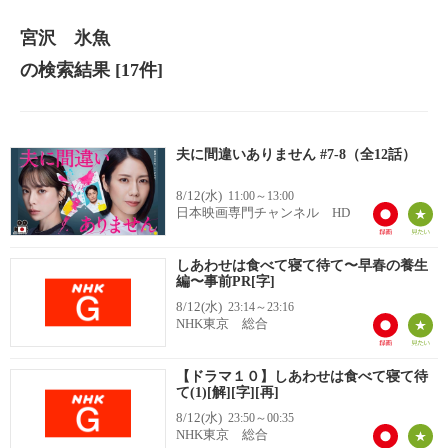
宮沢 氷魚
の検索結果
[17件]
夫に間違いありません #7-8（全12話）
8/12(水)
11:00～13:00
日本映画専門チャンネル HD
しあわせは食べて寝て待て〜早春の養生
編〜事前PR[字]
8/12(水)
23:14～23:16
NHK東京 総合
【ドラマ１０】しあわせは食べて寝て待
て(1)[解][字][再]
8/12(水)
23:50～00:35
NHK東京 総合