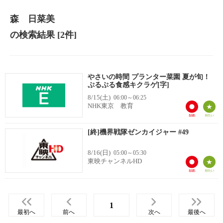
森 日菜美
の検索結果
[2件]
やさいの時間 プランター菜園 夏が旬！
ぷるぷる食感キクラゲ[字]
8/15(土)
06:00～06:25
NHK東京 教育
[終]機界戦隊ゼンカイジャー #49
8/16(日)
05:00～05:30
東映チャンネルHD
1
最初へ
前へ
次へ
最後へ