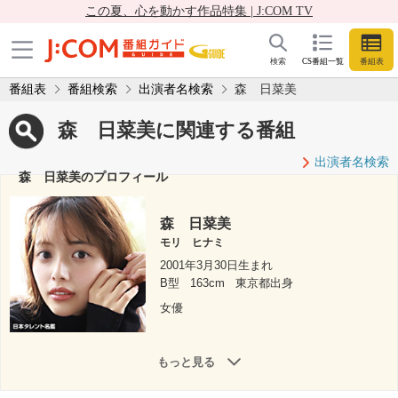
この夏、心を動かす作品特集 | J:COM TV
検索
CS番組一覧
番組表
番組表
番組検索
出演者名検索
森 日菜美
森 日菜美に関連する番組
出演者名検索
森 日菜美のプロフィール
森 日菜美
モリ ヒナミ
2001年3月30日生まれ
B型
163cm
東京都出身
女優
もっと見る