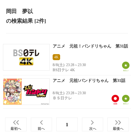
岡田 夢以
の検索結果
[2件]
アニメ 元祖！バンドリちゃん 第31話
4K
8/8(土)
23:28～23:30
BS日テレ 4K
アニメ 元祖!バンドリちゃん 第31話
8/8(土)
23:28～23:30
ＢＳ日テレ
1
最初へ
前へ
次へ
最後へ