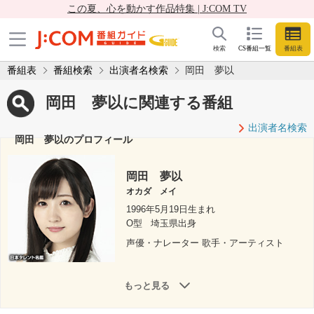
この夏、心を動かす作品特集 | J:COM TV
検索
CS番組一覧
番組表
番組表
番組検索
出演者名検索
岡田 夢以
岡田 夢以に関連する番組
出演者名検索
岡田 夢以のプロフィール
岡田 夢以
オカダ メイ
1996年5月19日生まれ
O型
埼玉県出身
声優・ナレーター 歌手・アーティスト
もっと見る