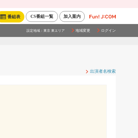
CS番組一覧
加入案内
番組表
地域変更
ログイン
設定地域：
東京 東エリア
出演者名検索