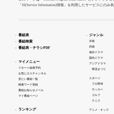
「SI(Service Information)情報」を利用したサービ
番組表
ジャンル
番組検索
洋画
邦画
番組表・チラシPDF
海外ドラマ
国内ドラマ
マイメニュー
アジアドラマ
リモート録画予約
韓流まつり
お気に入りチャンネル
スポーツ
見たい番組一覧
プロ野球
検索ワード登録
サッカー
番組お知らせメール
ゴルフ
マイ番組ページ
テニス
ランキング
アニメ・キッズ