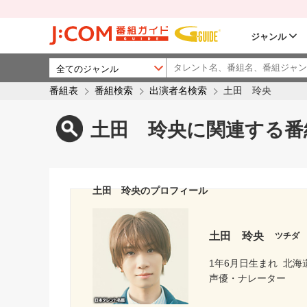
ジャンル
番組表
番組検索
出演者名検索
土田 玲央
土田 玲央に関連する番
土田 玲央のプロフィール
土田 玲央
ツチダ
1年6月日生まれ
北海
声優・ナレーター