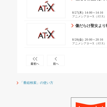
8/27(木)
14:00～14:16
アニメシアターX（AT-X）
傷だらけ聖女より報
8/28(金)
20:00～20:16
アニメシアターX（AT-X）
最初へ
前へ
「番組検索」の使い方