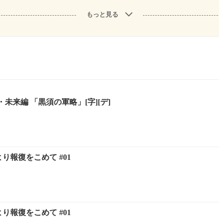
もっと見る
真・未来編 「黒須の軍略」[字][デ]
り報復をこめて #01
り報復をこめて #01