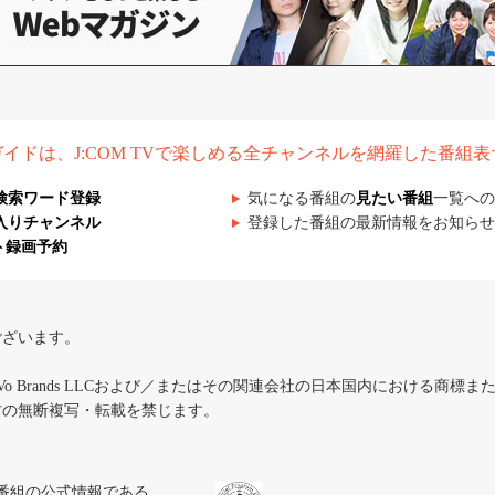
組ガイドは、J:COM TVで楽しめる全チャンネルを網羅した番組
検索ワード登録
気になる番組の
見たい番組
一覧への
入りチャンネル
登録した番組の最新情報をお知らせ
ト録画予約
ございます。
iVo Brands LLCおよび／またはその関連会社の日本国内における商標
材の無断複写・転載を禁じます。
、テレビ番組の公式情報である