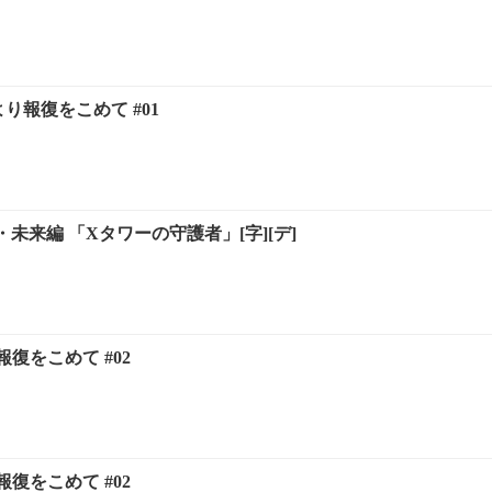
り報復をこめて #01
 真・未来編 「Xタワーの守護者」[字][デ]
復をこめて #02
復をこめて #02