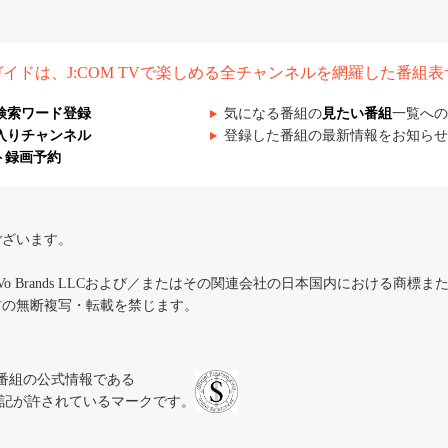
組ガイドは、J:COM TVで楽しめる全チャンネルを網羅した番組
検索ワード登録
気になる番組の
見たい番組
一覧への
入りチャンネル
登録した番組の最新情報をお知らせ
ト録画予約
ございます。
iVo Brands LLCおよび／またはその関連会社の日本国内における商標
材の無断複写・転載を禁じます。
、テレビ番組の公式情報である
スにのみ表記が許されているマークです。