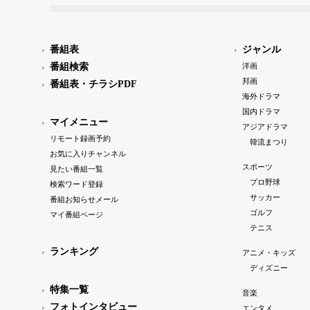
番組表
ジャンル
番組検索
洋画
邦画
番組表・チラシPDF
海外ドラマ
国内ドラマ
マイメニュー
アジアドラマ
リモート録画予約
韓流まつり
お気に入りチャンネル
スポーツ
見たい番組一覧
プロ野球
検索ワード登録
サッカー
番組お知らせメール
ゴルフ
マイ番組ページ
テニス
ランキング
アニメ・キッズ
ディズニー
特集一覧
音楽
フォトインタビュー
エンタメ