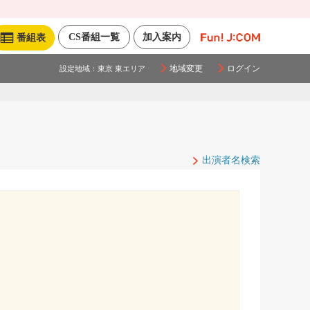
CS番組一覧
加入案内
番組表
地域変更
ログイン
設定地域：
東京 東エリア
出演者名検索