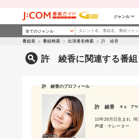
ジャンル
番組表
番組検索
出演者名検索
許 綾香
許 綾香に関連する番組
許 綾香のプロフィール
許 綾香
キョ アヤ
10年28月日生まれ
埼
声優・ナレーター