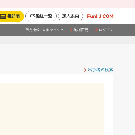
CS番組一覧
加入案内
番組表
地域変更
ログイン
設定地域：
東京 東エリア
出演者名検索