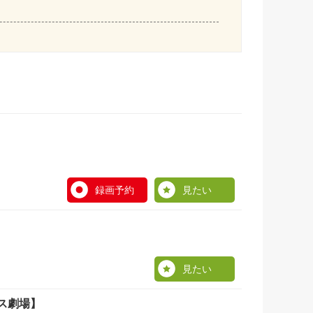
録画予約
見たい
見たい
ス劇場】