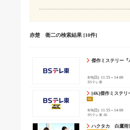
赤楚 衛二
の検索結果
[10件]
傑作ミステリー『
8/9(日)
11:55～14:00
BSテレ東
[4K]傑作ミステ
4K
8/9(日)
11:55～14:00
BSテレ東 4K
ハクタカ 白鷹雨