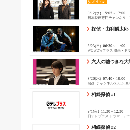
8/12(水)
15:05～17:00
日本映画専門チャンネル 
探偵・由利麟太郎 
8/23(日)
06:30～11:00
WOWOWプラス 映画・ド
六人の嘘つきな大
8/26(水)
07:40～10:00
映画･チャンネルNECO-HD
相続探偵 #1
9/1(火)
11:30～12:30
日テレプラス ドラマ・ア
相続探偵 #2