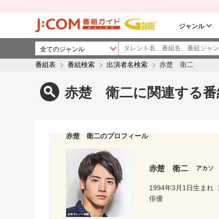
ジャンル
番組表
番組検索
出演者名検索
赤楚 衛二
赤楚 衛二に関連する番
赤楚 衛二のプロフィール
赤楚 衛二
アカソ
1994年3月1日生まれ
俳優