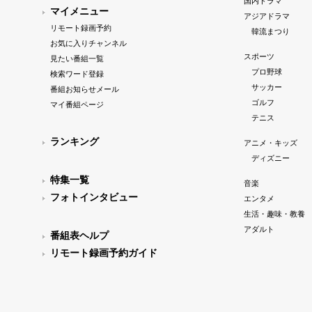
国内ドラマ
マイメニュー
アジアドラマ
リモート録画予約
韓流まつり
お気に入りチャンネル
スポーツ
見たい番組一覧
プロ野球
検索ワード登録
サッカー
番組お知らせメール
ゴルフ
マイ番組ページ
テニス
ランキング
アニメ・キッズ
ディズニー
特集一覧
音楽
フォトインタビュー
エンタメ
生活・趣味・教養
アダルト
番組表ヘルプ
リモート録画予約ガイド