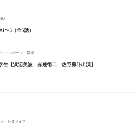
HD
#1〜5（全5話）
ラマ・スポーツ・音楽
学生【浜辺美波 赤楚衛二 佐野勇斗出演】
ニメ・音楽ライブ