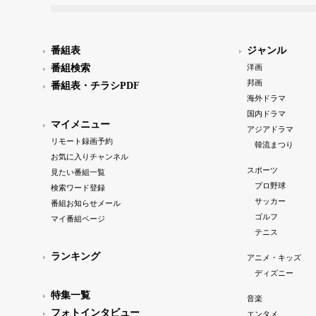
番組表
ジャンル
番組検索
洋画
邦画
番組表・チラシPDF
海外ドラマ
国内ドラマ
マイメニュー
アジアドラマ
リモート録画予約
韓流まつり
お気に入りチャンネル
スポーツ
見たい番組一覧
プロ野球
検索ワード登録
サッカー
番組お知らせメール
ゴルフ
マイ番組ページ
テニス
ランキング
アニメ・キッズ
ディズニー
特集一覧
音楽
フォトインタビュー
エンタメ