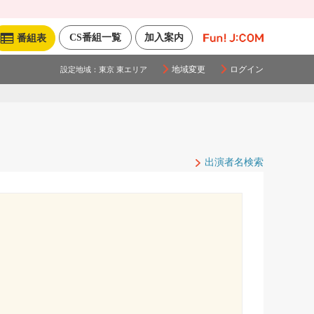
CS番組一覧
加入案内
番組表
地域変更
ログイン
設定地域：
東京 東エリア
出演者名検索