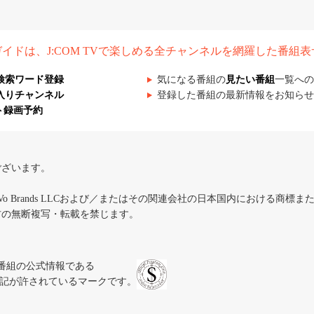
組ガイドは、J:COM TVで楽しめる全チャンネルを網羅した番組
検索ワード登録
気になる番組の
見たい番組
一覧への
入りチャンネル
登録した番組の最新情報をお知らせ
ト録画予約
ございます。
iVo Brands LLCおよび／またはその関連会社の日本国内における商標
材の無断複写・転載を禁じます。
、テレビ番組の公式情報である
スにのみ表記が許されているマークです。