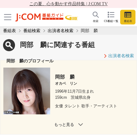
この夏、心を動かす作品特集 | J:COM TV
検索
CS番組一覧
番組表
番組表
番組検索
出演者名検索
岡部 麟
岡部 麟に関連する番組
出演者名検索
岡部 麟のプロフィール
岡部 麟
オカベ リン
1996年11月7日生まれ
159cm
茨城県出身
女優 タレント 歌手・アーティスト
もっと見る