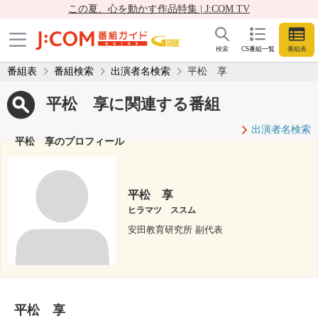
この夏、心を動かす作品特集 | J:COM TV
検索
CS番組一覧
番組表
番組表
番組検索
出演者名検索
平松 享
平松 享に関連する番組
出演者名検索
平松 享のプロフィール
平松 享
ヒラマツ ススム
安田教育研究所 副代表
平松 享