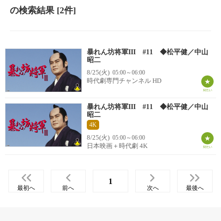
の検索結果
[2件]
暴れん坊将軍III #11 ◆松平健／中山
昭二
8/25(火)
05:00～06:00
時代劇専門チャンネル HD
暴れん坊将軍III #11 ◆松平健／中山
昭二
4K
8/25(火)
05:00～06:00
日本映画＋時代劇 4K
1
最初へ
前へ
次へ
最後へ