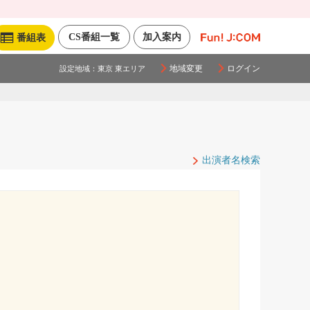
CS番組一覧
加入案内
番組表
地域変更
ログイン
設定地域：
東京 東エリア
出演者名検索