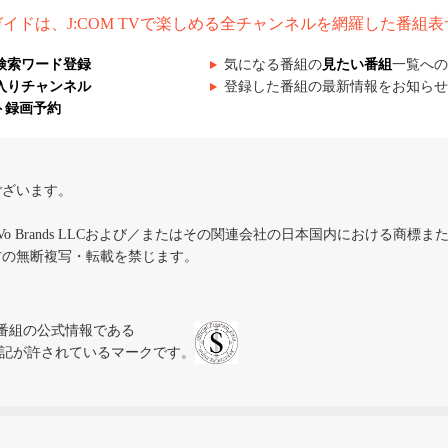
組ガイドは、J:COM TVで楽しめる全チャンネルを網羅した番組
検索ワード登録
気になる番組の
見たい番組
一覧への
入りチャンネル
登録した番組の最新情報をお知らせ
ト録画予約
ございます。
iVo Brands LLCおよび／またはその関連会社の日本国内における商標
材の無断複写・転載を禁じます。
、テレビ番組の公式情報である
スにのみ表記が許されているマークです。