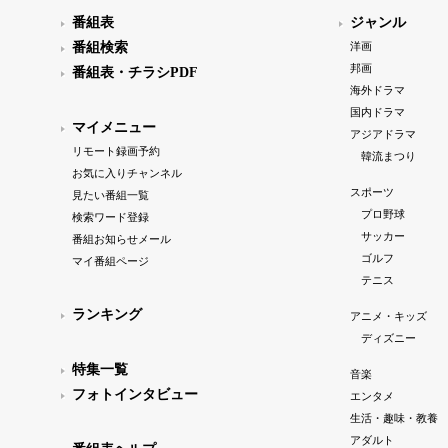
番組表
ジャンル
番組検索
洋画
邦画
番組表・チラシPDF
海外ドラマ
国内ドラマ
マイメニュー
アジアドラマ
リモート録画予約
韓流まつり
お気に入りチャンネル
スポーツ
見たい番組一覧
プロ野球
検索ワード登録
サッカー
番組お知らせメール
ゴルフ
マイ番組ページ
テニス
ランキング
アニメ・キッズ
ディズニー
特集一覧
音楽
フォトインタビュー
エンタメ
生活・趣味・教養
アダルト