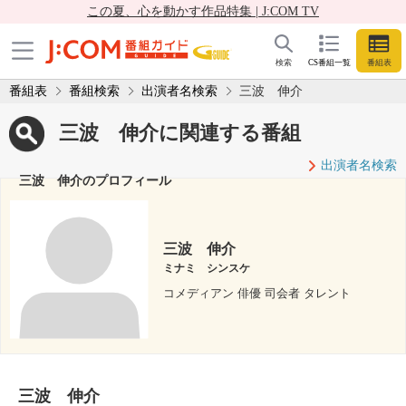
この夏、心を動かす作品特集 | J:COM TV
検索
CS番組一覧
番組表
番組表
番組検索
出演者名検索
三波 伸介
三波 伸介に関連する番組
出演者名検索
三波 伸介のプロフィール
三波 伸介
ミナミ シンスケ
コメディアン 俳優 司会者 タレント
三波 伸介