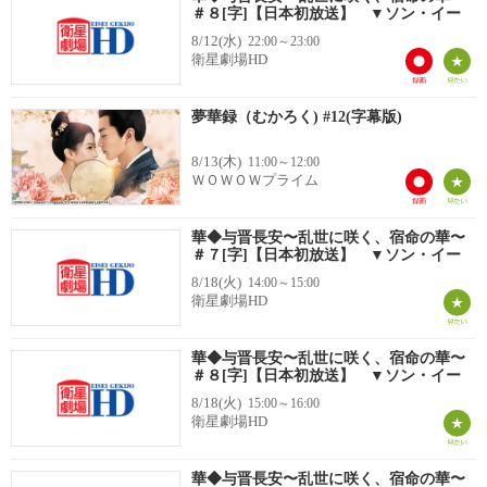
＃８[字]【日本初放送】 ▼ソン・イー
8/12(水)
22:00～23:00
衛星劇場HD
夢華録（むかろく) #12(字幕版)
8/13(木)
11:00～12:00
ＷＯＷＯＷプライム
華◆与晋長安〜乱世に咲く、宿命の華〜
＃７[字]【日本初放送】 ▼ソン・イー
8/18(火)
14:00～15:00
衛星劇場HD
華◆与晋長安〜乱世に咲く、宿命の華〜
＃８[字]【日本初放送】 ▼ソン・イー
8/18(火)
15:00～16:00
衛星劇場HD
華◆与晋長安〜乱世に咲く、宿命の華〜