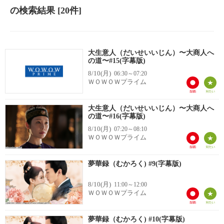
の検索結果
[20件]
大生意人（だいせいいじん）〜大商人へ
の道〜#15(字幕版)
8/10(月)
06:30～07:20
ＷＯＷＯＷプライム
大生意人（だいせいいじん）〜大商人へ
の道〜#16(字幕版)
8/10(月)
07:20～08:10
ＷＯＷＯＷプライム
夢華録（むかろく) #9(字幕版)
8/10(月)
11:00～12:00
ＷＯＷＯＷプライム
夢華録（むかろく) #10(字幕版)