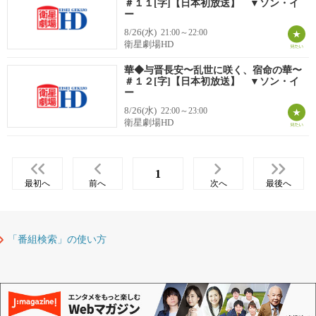
＃１１[字]【日本初放送】 ▼ソン・イ
ー
8/26(水)
21:00～22:00
衛星劇場HD
華◆与晋長安〜乱世に咲く、宿命の華〜
＃１２[字]【日本初放送】 ▼ソン・イ
ー
8/26(水)
22:00～23:00
衛星劇場HD
1
最初へ
前へ
次へ
最後へ
「番組検索」の使い方