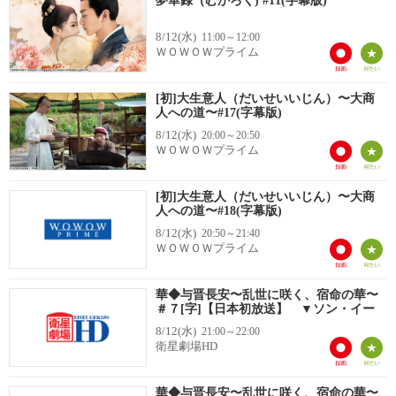
夢華録（むかろく) #11(字幕版)
8/12(水)
11:00～12:00
ＷＯＷＯＷプライム
[初]大生意人（だいせいいじん）〜大商
人への道〜#17(字幕版)
8/12(水)
20:00～20:50
ＷＯＷＯＷプライム
[初]大生意人（だいせいいじん）〜大商
人への道〜#18(字幕版)
8/12(水)
20:50～21:40
ＷＯＷＯＷプライム
華◆与晋長安〜乱世に咲く、宿命の華〜
＃７[字]【日本初放送】 ▼ソン・イー
8/12(水)
21:00～22:00
衛星劇場HD
華◆与晋長安〜乱世に咲く、宿命の華〜