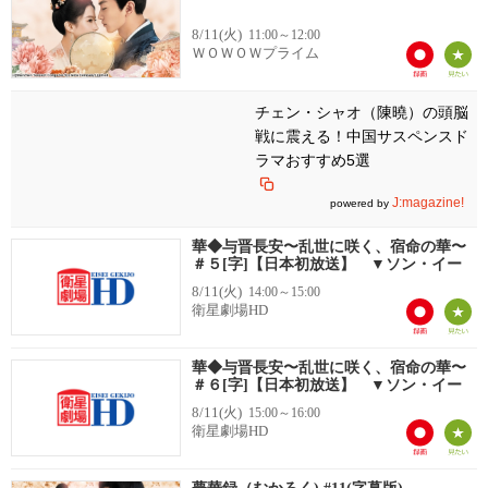
8/11(火)
11:00～12:00
ＷＯＷＯＷプライム
チェン・シャオ（陳曉）の頭脳
戦に震える！中国サスペンスド
ラマおすすめ5選
J:magazine!
powered by
華◆与晋長安〜乱世に咲く、宿命の華〜
＃５[字]【日本初放送】 ▼ソン・イー
8/11(火)
14:00～15:00
衛星劇場HD
華◆与晋長安〜乱世に咲く、宿命の華〜
＃６[字]【日本初放送】 ▼ソン・イー
8/11(火)
15:00～16:00
衛星劇場HD